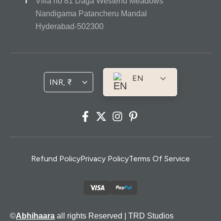
Villa no 81 Daga Westend Meadows
Nandigama Patancheru Mandal
Hyderabad-502300
EN
INR, ₹
Refund Policy
Privacy Policy
Terms Of Service
©
Abhihaara
all rights Reserved |
TRD Studios