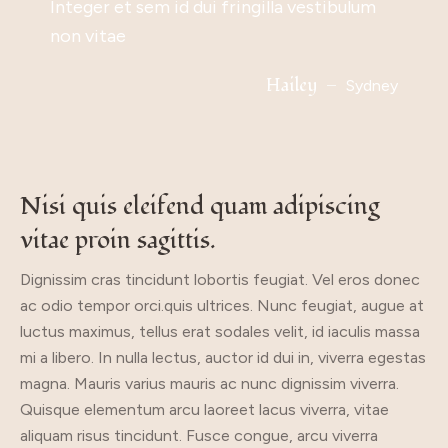
Integer et sem id dui fringilla vestibulum
ultrices. Mauris sit amet feugiat lacus.
Ut consequat ante non neque molestie.
dignissim non, ullamcorper et velit. Fusce
vulputate sodales, orci ex luctus enim, non
imperdiet laoreet erat eget condimentum.
non vitae
Vestibulum vehicula interdum nunc.
non tempor quam. Phasellus ut iaculis
semper lacus felis et velit. Morbi ultrices
Etiam ut quam porta,
Zugemberg
Australia
quam.
nunc ut sem imperdiet feugiat.
Mccray
Yahir
Hailey
California
England
Sydney
Allen Lora
Zhara
England
Canada
Nisi quis eleifend quam adipiscing 
vitae proin sagittis.
Dignissim cras tincidunt lobortis feugiat. Vel eros donec
ac odio tempor orci.quis ultrices. Nunc feugiat, augue at
luctus maximus, tellus erat sodales velit, id iaculis massa
mi a libero. In nulla lectus, auctor id dui in, viverra egestas
magna. Mauris varius mauris ac nunc dignissim viverra.
Quisque elementum arcu laoreet lacus viverra, vitae
aliquam risus tincidunt. Fusce congue, arcu viverra