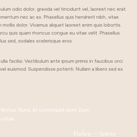
lum odio dolor, gravida vel tincidunt vel, laoreet nec erat.
lementum nec ac ex. Phasellus quis hendrerit nibh, vitae
um mollis dolor. Vivamus aliquet laoreet enim quis lobortis.
t arcu quis quam rhoncus congue eu vitae velit. Phasellus
us sed, sodales scelerisque eros.
a facilisi. Vestibulum ante ipsum primis in faucibus orci
vel euismod. Suspendisse potenti. Nullam a libero sed ex
ctus nec. Sed commodo euismod accumsan. In
e lectus. Nunc at consequat sem. Duis
tae. Donec tortor nulla, sodales eget iaculis
bus massa ac, venenatis est. Nunc tristique
eque vitae, vestibulum quam. Morbi est metus,
ellus hendrerit erat non ante egestas
ctus nec. Sed commodo euismod accumsan. In
e lectus. Nunc at consequat sem. Duis
erat eget condimentum. Etiam ut quam porta,
n vitae
lum vehicula interdum nunc.
 velit. Morbi ultrices nunc ut sem imperdiet
erat eget condimentum. Etiam ut quam porta,
n vitae
Zugemberg
Allen Lora
Mccray
Yahir
Yahir
Hailey
Hailey
California
California
Australia
England
Canada
Sydney
Sydney