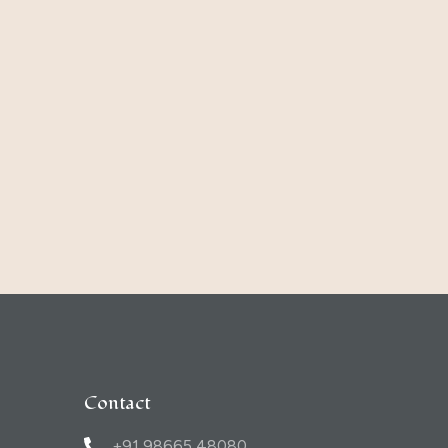
Contact
+91 98665 48080