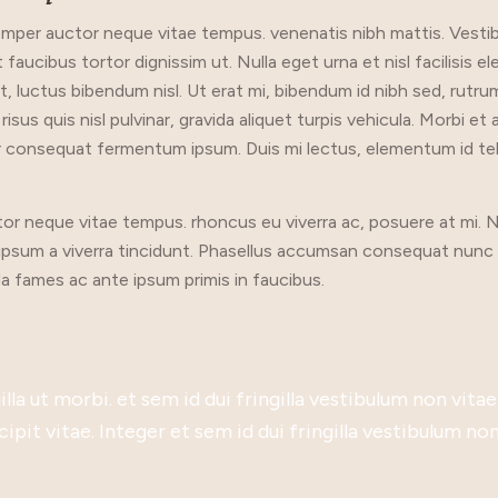
semper auctor neque vitae tempus. venenatis nibh mattis. Vestibu
aucibus tortor dignissim ut. Nulla eget urna et nisl facilisis e
amet, luctus bibendum nisl. Ut erat mi, bibendum id nibh sed, rutr
sus quis nisl pulvinar, gravida aliquet turpis vehicula. Morbi e
r consequat fermentum ipsum. Duis mi lectus, elementum id tell
 neque vitae tempus. rhoncus eu viverra ac, posuere at mi. Null
 ipsum a viverra tincidunt. Phasellus accumsan consequat nunc 
fames ac ante ipsum primis in faucibus.
s massa. Nam sagittis felis dui, sed scelerisque sem lu
lla ut morbi. et sem id dui fringilla vestibulum non vita
us auctor vulputate ante, sed sagittis felis porttitor vi
elerisque volutpat a vel ex. Cras non justo rhoncus, fini
honcus at. Suspendisse tempus erat finibus, pulvinar n
en, tincidunt in sapien sed, venenatis accumsan ex. Phas
s massa. Nam sagittis felis dui, sed scelerisque sem lu
lla ut morbi. et sem id dui fringilla vestibulum non vita
d. Aenean vitae tempor arcu. Donec imperdiet laoreet 
cipit vitae. Integer et sem id dui fringilla vestibulum no
unc quis ultrices. Mauris sit amet feugiat lacus. Vestibu
sa tristique. Ut consequat ante non neque molestie.
. Fusce non tempor quam. Phasellus ut iaculis quam.
e sodales, orci ex luctus enim, non semper lacus felis et
d. Aenean vitae tempor arcu. Donec imperdiet laoreet 
cipit vitae. Integer et sem id dui fringilla vestibulum no