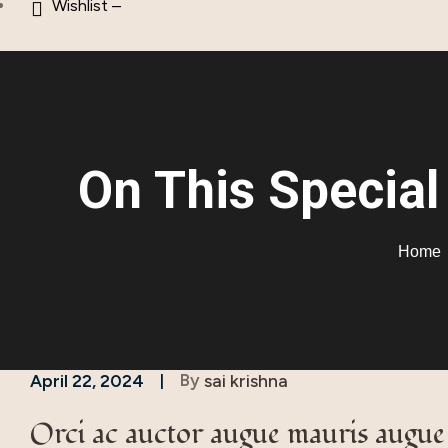
Wishlist –
On This Special
Home
By
sai krishna
April 22, 2024
Orci ac auctor augue mauris augue