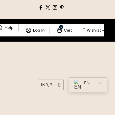
0
Help
Log In
Cart
Wishlist -
EN
INR, ₹