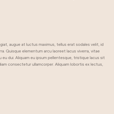
Zhara
England
giat, augue at luctus maximus, tellus erat sodales velit, id
verra. Quisque elementum arcu laoreet lacus viverra, vitae
u eu dui. Aliquam eu ipsum pellentesque, tristique lacus sit
n diam consectetur ullamcorper. Aliquam lobortis ex lectus,