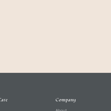
Care
Company
About