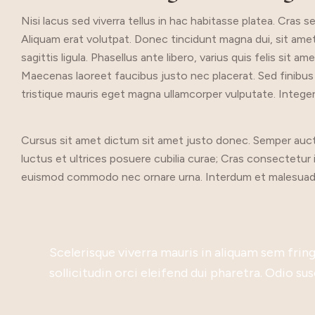
Nisi lacus sed viverra tellus in hac habitasse platea. Cras 
Aliquam erat volutpat. Donec tincidunt magna dui, sit amet f
sagittis ligula. Phasellus ante libero, varius quis felis sit 
Maecenas laoreet faucibus justo nec placerat. Sed finibus ri
tristique mauris eget magna ullamcorper vulputate. Intege
Cursus sit amet dictum sit amet justo donec. Semper auctor
luctus et ultrices posuere cubilia curae; Cras consectetur
euismod commodo nec ornare urna. Interdum et malesuada 
Cras quis neque leo. Phasellus sit amet finibu
Scelerisque viverra mauris in aliquam sem fringi
Donec volutpat sit amet ipsum sed ornare. Vivam
Quisque ut metus lectus. Cras sed orci at dui sc
Nullam maximus orci ante, sed commodo felis r
ed sit amet eleifend felis. Maecenas velit sapi
Cras quis neque leo. Phasellus sit amet finibu
Scelerisque viverra mauris in aliquam sem fringi
auctor odio sem, at euismod nunc faucibus se
sollicitudin orci eleifend dui pharetra. Odio sus
vitae, suscipit eu orci. Phasellus malesuada a n
magna vitae erat elementum, vitae rhoncus mas
sodales nec dignissim non, ullamcorper et velit
malesuada. Phasellus aliquam, ligula id vulputat
auctor odio sem, at euismod nunc faucibus se
sollicitudin orci eleifend dui pharetra. Odio sus
feugiat.